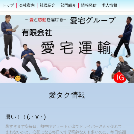
トップ
会社案内
社員紹介
部門紹介
情報発信
求人情報
愛タク情報
暑い！！(;・∀・)
暑すぎます💦毎日、熱中症アラートが出てドライバーさんが倒れてし
まわないかと、心配になる毎日です🥵高齢な方も多いのに、毎日笑顔