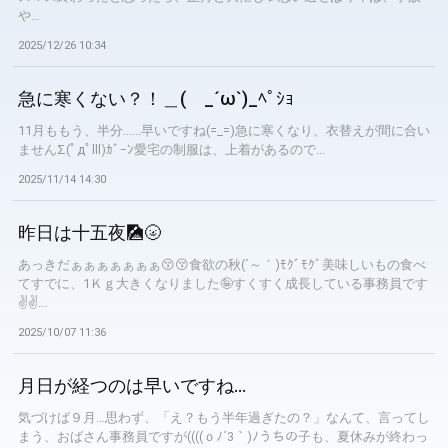
や...
2025/12/26 10:34
急に寒くない？！＿( _´ω`)_ﾍﾟｼｮ
11月ももう、半分......早いですね(=_=)急に寒くなり、衣替えが間に合い
ませんΣ(ﾟдﾟlll)ｶﾞｰﾝ愛宅の制服は、上着があるので...
2025/11/14 14:30
昨日は十五夜🎑🌝
あっきだぁぁぁぁぁぁぁ😚😚食欲の秋(´～｀)ﾓｸﾞﾓｸﾞ美味しいもの食べ
てすでに、1Ｋｇ大きくなりました🤪すくすく成長している事務員です
✌✌...
2025/10/07 11:36
月日が経つのは早いですね...
気づけば９月…思わず、「え？もう半年過ぎたの？」なんて、言ってし
まう、おばさん事務員ですが((((ｏﾉ´3｀)ﾉうちの子も、夏休みが終わっ