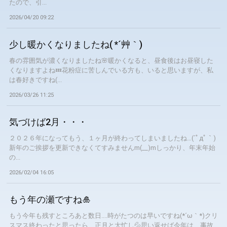
たので、引...
2026/04/20 09:22
少し暖かくなりましたね( *´艸｀)
春の雰囲気が濃くなりましたね🌸暖かくなると、昼食後はお昼寝した
くなりますよね💤花粉症に苦しんでいる方も、いると思いますが、私
は春好きですね(...
2026/03/26 11:25
気づけば2月・・・
２０２６年になってもう、１ヶ月が終わってしまいましたね…(´ﾟдﾟ｀)
新年のご挨拶を更新できなくてすみませんm(__)mしっかり、年末年始
の...
2026/02/04 16:05
もう年の瀬ですね🎍
もう今年も残すところあと数日....時がたつのは早いですね(*´ω｀*)クリ
スマス終わったと思ったら、正月と大忙し💦思い返せば今年は、事故