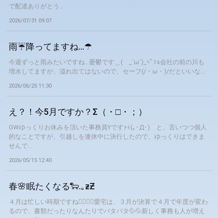
で配達ありがとう...
2026/07/31 09:07
雨☔降ってますね…☂
今週ずっと雨みたいですね…憂鬱です＿( _´ω`)_ﾍﾟｼｮ会社の前の川も
増水してますが、溢れ出てはないので、セーフ(/・ω・)/だといいな...
2026/06/25 11:30
え？！今5月ですか？Σ（・□・；）
GWゆっくりお休みを頂いた事務員Yですｧｨ(｡･Д･)ゞと、言いつつ個人
的なことですが、引越しを連休中に決行したので、ゆっくりはできま
せんで...
2026/05/15 12:40
春🌸眠たくなる🐑.｡ƶƵ
４月は忙しい時期ですね😵‍💫🏃💦愛宅は、３月が決算で４月で年度が変わ
るので、書類だったりなんたりでバタバタ💦💦新しく事務も人が増え