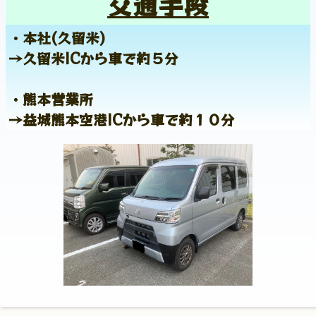
交通手段
・本社(久留米)
→久留米ICから車で約５分
・熊本営業所
→益城熊本空港ICから車で約１０分