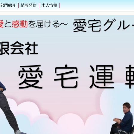
部門紹介
情報発信
求人情報