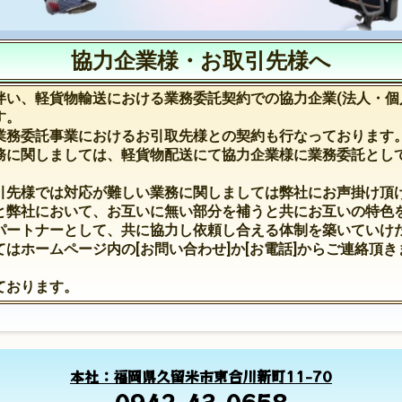
協力企業様・お取引先様へ
伴い、軽貨物輸送における業務委託契約での協力企業(法人・個
す。
業務委託事業におけるお引取先様との契約も行なっております
務に関しましては、軽貨物配送にて協力企業様に業務委託とし
引先様では対応が難しい業務に関しましては弊社にお声掛け頂
と弊社において、お互いに無い部分を補うと共にお互いの特色
パートナーとして、共に協力し依頼し合える体制を築いていけ
はホームページ内の[お問い合わせ]か[お電話]からご連絡頂
ております。
本社：福岡県久留米市東合川新町11-70