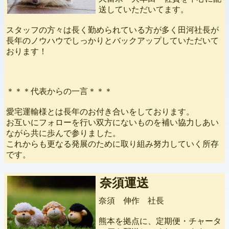
送していただいてます。
スタッフの方々は長く勤められている方が多く田河社長が
長年のノウハウでしっかりとバックアップしていただいて
おります！
＊＊＊代表からの一言＊＊＊
愛宅運輸様とは長年のお付き合いをしております。
お互いにフォローを行い双方にないものを補い協力しあい
ながら共に歩んで参りました。
これからも更なる発展のために取り組み努力していく所存
です。
奈須運送
奈須 伸作 社長
熊本を拠点に、定期便・チャータ